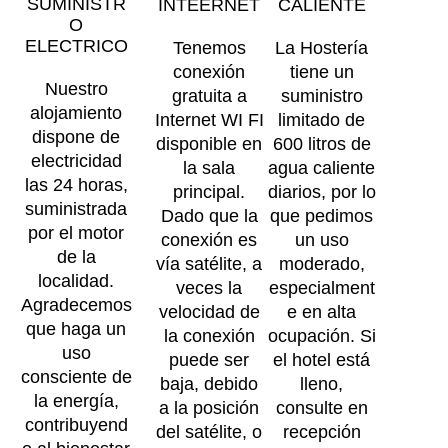
SUMINISTR
INTEERNET
CALIENTE
O
ELECTRICO
Tenemos
La Hostería
conexión
tiene un
Nuestro
gratuita a
suministro
alojamiento
Internet WI FI
limitado de
dispone de
disponible en
600 litros de
electricidad
la sala
agua caliente
las 24 horas,
principal.
diarios, por lo
suministrada
Dado que la
que pedimos
por el motor
conexión es
un uso
de la
vía satélite, a
moderado,
localidad.
veces la
especialment
Agradecemos
velocidad de
e en alta
que haga un
la conexión
ocupación. Si
uso
puede ser
el hotel está
consciente de
baja, debido
lleno,
la energía,
a la posición
consulte en
contribuyend
del satélite, o
recepción