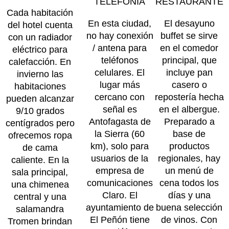
TELEFONIA
RESTAURANTE
Cada habitación
En esta ciudad,
El desayuno
del hotel cuenta
no hay conexión
buffet se sirve
con un radiador
/ antena para
en el comedor
eléctrico para
teléfonos
principal, que
calefacción. En
celulares. El
incluye pan
invierno las
lugar más
casero o
habitaciones
cercano con
repostería hecha
pueden alcanzar
señal es
en el albergue.
9/10 grados
Antofagasta de
Preparado a
centígrados pero
la Sierra (60
base de
ofrecemos ropa
km), solo para
productos
de cama
usuarios de la
regionales, hay
caliente. En la
empresa de
un menú de
sala principal,
comunicaciones
cena todos los
una chimenea
Claro. El
días y una
central y una
ayuntamiento de
buena selección
salamandra
El Peñón tiene
de vinos. Con
Tromen brindan